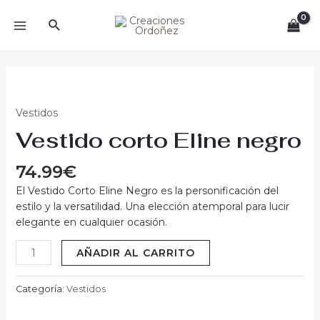
Ir
MAIN
Buscar
al
MENU
contenido
Vestido
corto
Eline
Vestidos
negro
Vestido corto Eline negro
cantidad
74.99
€
El Vestido Corto Eline Negro es la personificación del
estilo y la versatilidad. Una elección atemporal para lucir
elegante en cualquier ocasión.
AÑADIR AL CARRITO
Categoría:
Vestidos