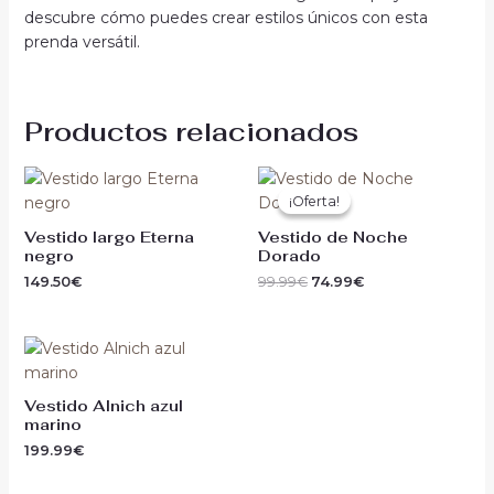
descubre cómo puedes crear estilos únicos con esta
prenda versátil.
Productos relacionados
El
El
precio
precio
¡Oferta!
¡Oferta!
original
actual
era:
es:
Vestido largo Eterna
Vestido de Noche
99.99€.
74.99€.
negro
Dorado
149.50
€
99.99
€
74.99
€
Vestido Alnich azul
marino
199.99
€