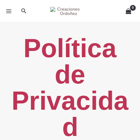
Ir
MAIN
Buscar
al
MENU
contenido
Política
de
Privacida
d