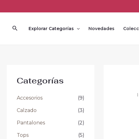
Ir
al
contenido
Buscar
Explorar Categorías
Novedades
Colecc
Categorías
I
Accesorios
(9)
Calzado
(3)
Pantalones
(2)
Tops
(5)