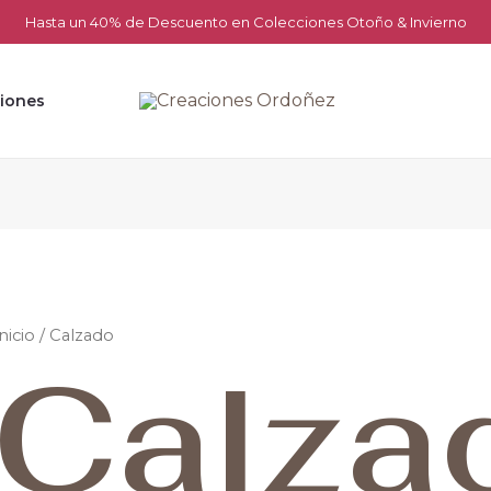
Hasta un 40% de Descuento en Colecciones Otoño & Invierno
iones
nicio
/ Calzado
Calza