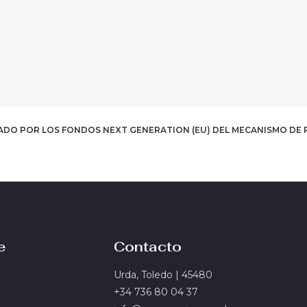
IADO POR LOS FONDOS NEXT GENERATION (EU)
DEL MECANISMO DE 
e
Contacto
Urda, Toledo | 45480
+34 736 80 04 37