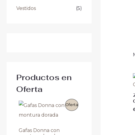
Vestidos
(5)
Productos en
Oferta
E
E
P
Oferta
l
l
p
p
R
r
r
e
e
O
Gafas Donna con
c
c