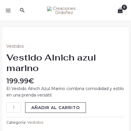
Ir
MAIN
Buscar
al
MENU
contenido
Vestido
Alnich
azul
Vestidos
marino
Vestido Alnich azul
cantidad
marino
199.99
€
El Vestido Alnich Azul Marino combina comodidad y estilo
en una prenda versátil.
AÑADIR AL CARRITO
Categoría:
Vestidos