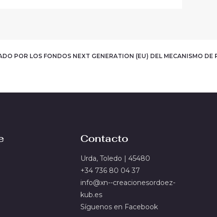
IADO POR LOS FONDOS NEXT GENERATION (EU)
DEL MECANISMO DE 
e
Contacto
Urda, Toledo | 45480
+34 736 80 04 37
info@xn--creacionesordoez-
kub.es
Síguenos en Facebook