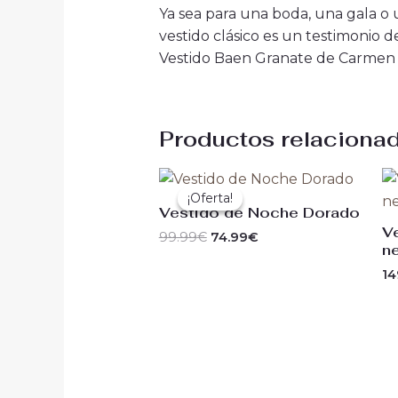
Ya sea para una boda, una gala o 
vestido clásico es un testimonio
Vestido Baen Granate de Carmen T
Productos relaciona
El
El
precio
precio
¡Oferta!
¡Oferta!
original
actual
Vestido de Noche Dorado
era:
es:
V
99.99
€
74.99
€
99.99€.
74.99€.
n
14