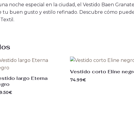
una noche especial en la ciudad, el Vestido Baen Granate 
 de tu buen gusto y estilo refinado. Descubre cómo pued
extil.
dos
Vestido corto Eline neg
estido largo Eterna
74.99
€
egro
9.50
€