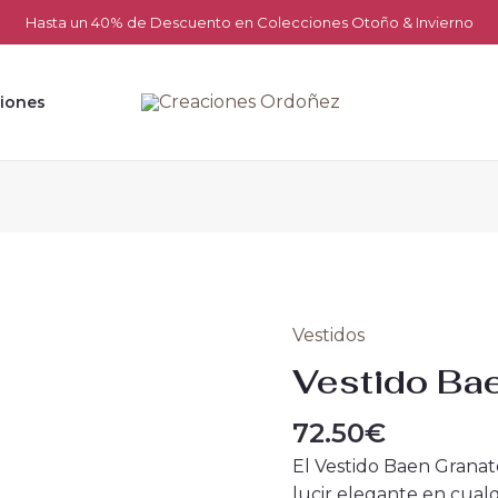
Hasta un 40% de Descuento en Colecciones Otoño & Invierno
iones
Vestidos
Vestido
Baen
Vestido Ba
Granate
cantidad
72.50
€
El Vestido Baen Granat
lucir elegante en cualq