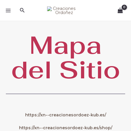
Ir
MAIN
Buscar
al
MENU
contenido
Mapa
del Sitio
https://xn--creacionesordoez-kub.es/
https://xn--creacionesordoez-kub.es/shop/