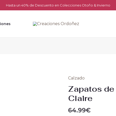
Hasta un 40% de Descuento en Colecciones Otoño & Invierno
iones
Calzado
Zapatos
de
Zapatos de
Tacón
Claire
Alto
Claire
64.99
€
cantidad