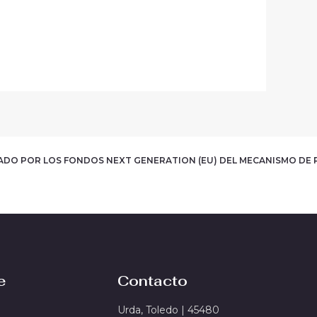
IADO POR LOS FONDOS NEXT GENERATION (EU)
DEL MECANISMO DE 
e
Contacto
Urda, Toledo | 45480